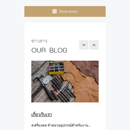
Show more
WELCOME OVERSEAS
CUSTOMERS
Welcome Overseas CustomersMore
details will coming soonIf you have any
ข่าวสาร
urgent matters please co...
OUR BLOG
2015-12-13 12:52:20
เกี่ยวกับเรา
ส.ศรีมงคล จำหน่ายอุปกรณ์สำหรับงาน...