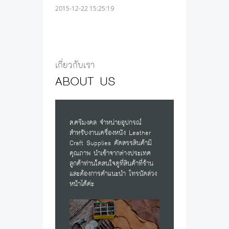
2015-12-22 15:25:19
เกี่ยวกับเรา
ABOUT US
ส.ศรีมงคล จำหน่ายอุปกรณ์
สำหรับงานเครื่องหนัง Leather
Craft Supplies คัดสรรสินค้ามี
WELCOME OVERSEAS
คุณภาพ นำเข้าจากต่างประเทศ
CUSTOMERS
ลูกค้าท่านใดสนใจดูที่สินค้าที่ร้าน
และต้องการคำแนะนำ โทรนัดล่วง
Welcome Overseas CustomersMore
หน้าได้ค่ะ
details will coming soonIf you have any
urgent matters please co...
2015-12-13 12:52:20