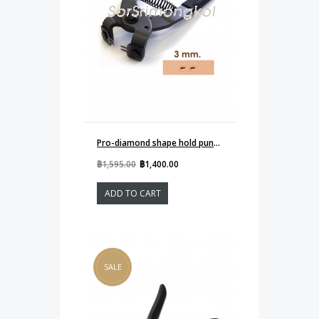
Pro-diamond shape hold punch 3mm 2-prong
฿1,595.00
฿1,400.00
ADD TO CART
SALE