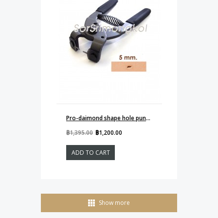
Pro-daimond shape hole punch 5mm single
฿1,395.00
฿1,200.00
ADD TO CART
Show more