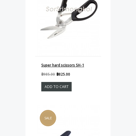
Super hard scissors SH-1
฿985.00
฿825.00
ADD TO CART
SALE