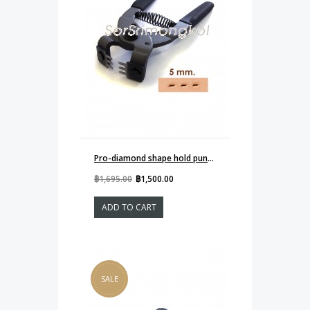
Pro-diamond shape hold punch 5mm 3-prong
฿1,695.00
฿1,500.00
ADD TO CART
SALE